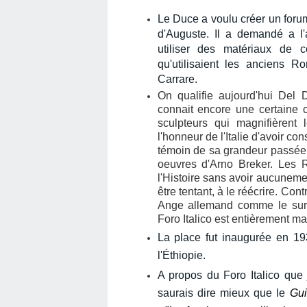
Le Duce a voulu créer un foru
d'Auguste.
Il a demandé a l'
utiliser des matériaux de 
qu'utilisaient les anciens Ro
Carrare.
On qualifie aujourd'hui Del D
connait encore une certaine 
sculpteurs qui magnifièrent 
l'honneur de l'Italie d'avoir c
témoin de sa grandeur passée.
oeuvres d'Arno Breker.
Les R
l'Histoire sans avoir aucunem
être tentant, à le réécrire.
Contr
Ange allemand comme le sur
Foro Italico est entièrement ma
La place fut inaugurée en 19
l'Éthiopie.
A propos du Foro Italico que 
saurais dire mieux que le
Gui