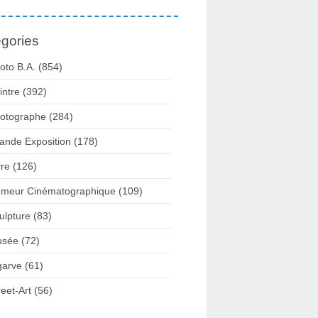
gories
oto B.a.
(854)
intre
(392)
otographe
(284)
ande Exposition
(178)
vre
(126)
meur Cinématographique
(109)
ulpture
(83)
usée
(72)
garve
(61)
reet-Art
(56)