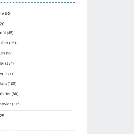
ives
26
oût
(45)
uillet
(151)
uin
(99)
ai
(134)
vril
(97)
ars
(105)
évrier
(88)
anvier
(115)
25