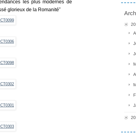
 tendances les plus modernes de
ssé glorieux de la Romanité"
Arch
20
A
J
J
M
A
M
F
J
20