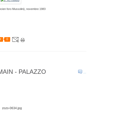
ancien foro Mussolini), novembre 1983
t
0
AIN - PALAZZO
…