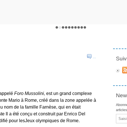
…
Suiv
t appelé
Foro
Mussolini,
est un grand complexe
News
Monte Mario à
Rome
,
créé dans la zone appelée à
Abonne
du nom de la
famille Farnèse
, qui en était
article
ste
Il a été conçu et construit par
Enrico Del
Email
difié pour
les
Jeux olympiques de Rome
.