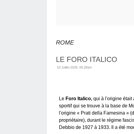
ROME
LE FORO ITALICO
10 Juillet 2026, 06:28am
Le
Foro Italico,
qui à l'origine étai
sportif qui se trouve à la base de 
l'origine « Prati della
Farnesina » (
propriétaire), durant le régime
fasci
Debbio
de
1927 à 1933. Il a été mo