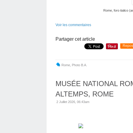
Rome, foro italico (
Voir les commentaires
Partager cet article
Repos
Rome
,
Photo B.a.
MUSÉE NATIONAL ROM
ALTEMPS, ROME
2 Juillet 2026, 06:43am