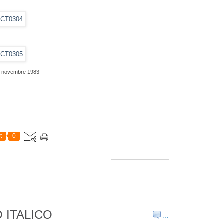
e, novembre 1983
t
0
 ITALICO
…