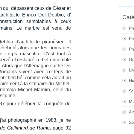
m qui dépassent ceux de César et
architecte Enrico Del Debbio, d'
Caté
construction semblables à ceux
mains.
Le marbre est venu de
Ph
Pe
ebbio d'architecte piranésien. Il
célébrité alors que les noms des
Ph
le corps masculin. C'est tout à
onservé et restauré ce bel ensemble
Gr
 Alors que l'Allemagne cache les
Li
omains vivent avec ce legs de
ent cherché, comme cela aurait pu
Hu
airement à la statuaire du Michel-
nomma Michel Marmin, celle du
Sc
sculine.
M
37 pour célébrer la conquête de
Al
j'ai photographié en 1983, je ne
St
de Gallimard de Rome
, page 92