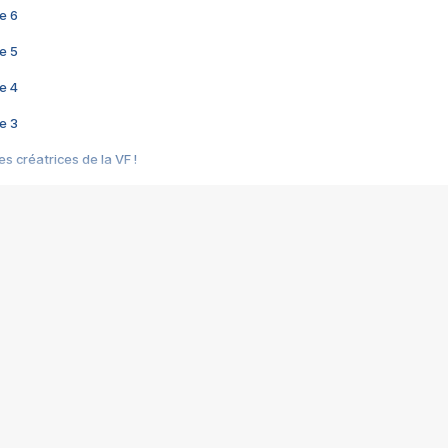
e 6
e 5
e 4
e 3
s créatrices de la VF !
e 2
e 1
e Mektoub My Love arrive enfin ! Rencontre avec Shaïn Boumedine et Sal
i : après Toni en famille
elle réalise le bouleversant Dites lui que je l'aime
ais ! Rencontre autour de Vie privée de Rebecca Zlotowski
 de Marguerite, Grave... Rencontre avec Ella Rumpf
 Les Rêveurs, un film intime sur la santé mentale