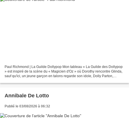
Paul Richmond | La Guilde Dollypop Mon tableau « La Guilde des Dollypop
» est inspiré de la scène du « Magicien d'Oz » où Dorothy rencontre Glinda,
sauf qu'ici, un jeune garçon en talons regarde son idole, Dolly Parton,
descendre dans une grande bulle...
Annibale De Lotto
Publié le 03/08/2026 à 06:32