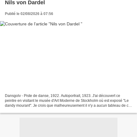
Nils von Dardel
Publié le 02/08/2026 à 07:56
Dansgolv - Piste de danse, 1922. Autoportrait, 1923. J'ai découvert ce
peintre en visitant le musée d'Art Moderne de Stockholm où est exposé "Le
dandy mourant". Je crois que malheureusement il n'y a aucun tableau de ce
peintre dans les musées français...